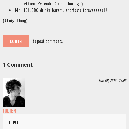
qui préfèrent s'y rendre à pied... boring...).
14h - 18h: BBQ, drinks, karamu and fiesta forevaaaaaah!
(All night long)
to post comments
LOG IN
1
Comment
June 08, 2017 - 14:00
JULIEN
LIEU